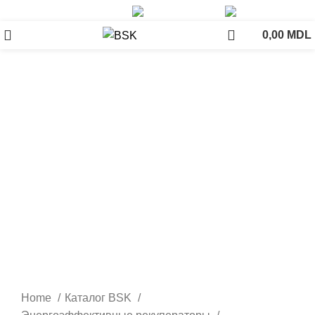
+37379776707
info@bsk.md
0,00
MDL
New
Click to enlarge
Home
Каталог BSK