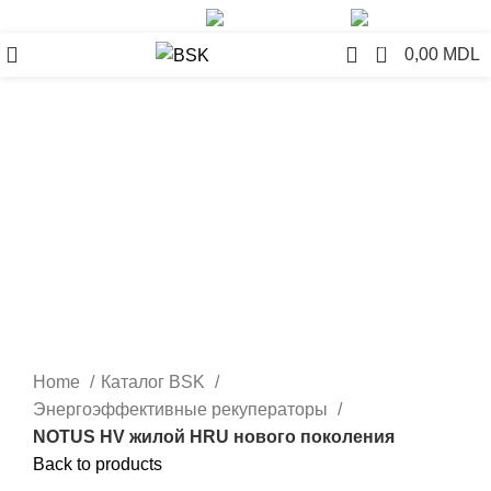
+37379776707
info@bsk.md
0
0,00
MDL
Click to enlarge
Home
Каталог BSK
Энергоэффективные рекуператоры
NOTUS HV жилой HRU нового поколения
Back to products