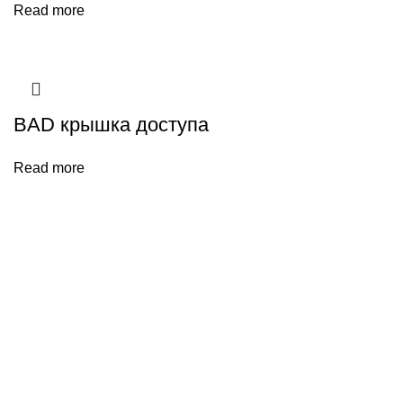
Read more
BAD крышка доступа
Read more
Каталог BSK
Энергоэффективные рекуператоры
Очистка воздуха
Системы догрева
Крышки доступа и управления
Компания